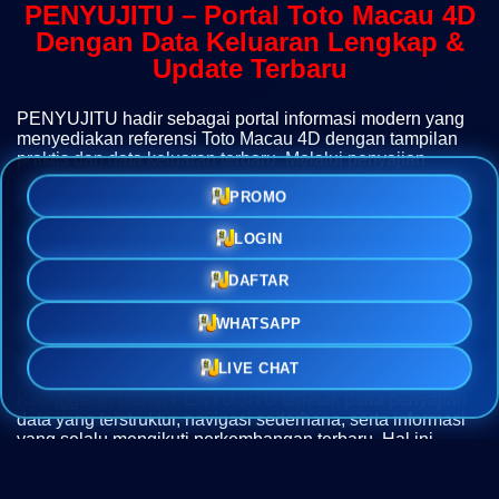
PENYUJITU – Portal Toto Macau 4D
Dengan Data Keluaran Lengkap &
Update Terbaru
PENYUJITU
hadir sebagai portal informasi modern yang
menyediakan referensi Toto Macau 4D dengan tampilan
praktis dan data keluaran terbaru. Melalui penyajian
informasi yang rapi dan mudah dipahami, pengguna dapat
PROMO
memantau perkembangan angka serta hasil pasaran
secara lebih nyaman setiap hari.
LOGIN
Dengan sistem pembaruan yang konsisten,
Toto Macau
memberikan akses menuju berbagai informasi penting
DAFTAR
seperti hasil keluaran, riwayat angka, dan data pendukung
lainnya dalam satu tempat. Tampilan yang responsif
WHATSAPP
membuat halaman ini mudah diakses melalui berbagai
perangkat tanpa kendala.
LIVE CHAT
Keunggulan utama
PENYU JITU
terletak pada penyajian
data yang terstruktur, navigasi sederhana, serta informasi
yang selalu mengikuti perkembangan terbaru. Hal ini
membantu pengguna mendapatkan referensi yang lebih
lengkap sebelum menentukan strategi permainan.