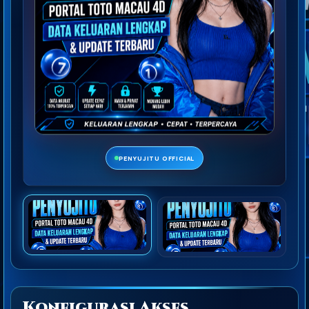
PENYUJITU OFFICIAL
Konfigurasi Akses