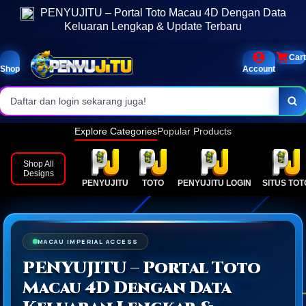
PENYUJITU – Portal Toto Macau 4D Dengan Data
Pasaran lengkap & result resmi.
Keluaran Lengkap & Update Terbaru
Bonus menarik setiap hari!
Cart
Shop
Account
Daftar dan login sekarang juga!
Explore Categories
Popular Products
Shop All
Designs
PENYUJITU
TOTO
PENYUJITU LOGIN
SITUS TOT
MACAU IMPERIAL ACCESS
PENYUJITU – Portal Toto
Macau 4D Dengan Data